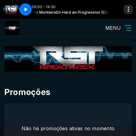
09:00 - 14:30
c Rock) com Elcio Monteiro
ale
Schwarzarbeit - Finale
Do Hard ao Progressivo (Classic Rock) com El
MENU
Promoções
Não há promoções ativas no momento