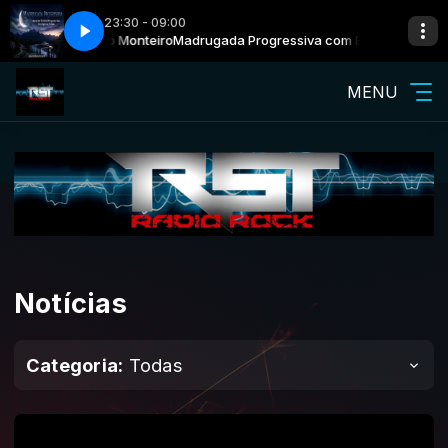
23:30 - 09:00
essiva com Elcio Monteiro
L'exil
Harmonium - L'exil
Madrugada Progressiva com Elcio Monteiro
MENU
Notícias
Categoria:
Todas