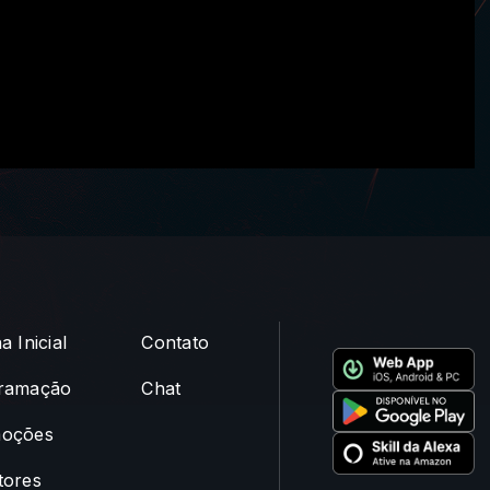
a Inicial
Contato
ramação
Chat
oções
tores