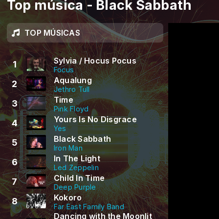
Top música - Black Sabbath
TOP MÚSICAS
Sylvia / Hocus Pocus
1
Focus
Aqualung
2
Jethro Tull
Time
3
Pink Floyd
Yours Is No Disgrace
4
Yes
Black Sabbath
5
Iron Man
In The Light
6
Led Zeppelin
Child In Time
7
Deep Purple
Kokoro
8
Far East Family Band
Dancing with the Moonlit