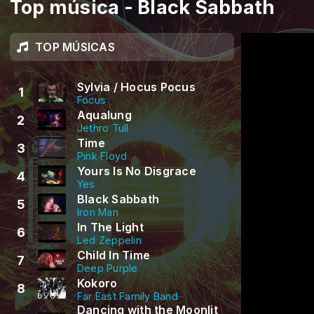
Top música - Black Sabbath
TOP MÚSICAS
Sylvia / Hocus Pocus
1
Focus
Aqualung
2
Jethro Tull
Time
3
Pink Floyd
Yours Is No Disgrace
4
Yes
Black Sabbath
5
Iron Man
In The Light
6
Led Zeppelin
Child In Time
7
Deep Purple
Kokoro
8
Far East Family Band
Dancing with the Moonlit