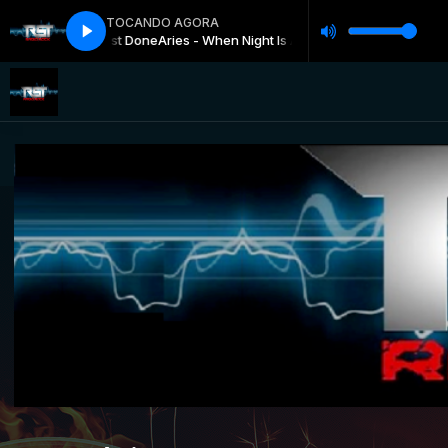
TOCANDO AGORA
n Night Is Almost Done
Aries - When Night Is Almost Done