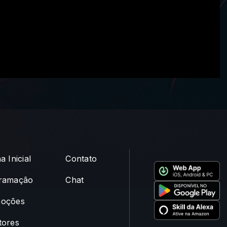
a Inicial
Contato
ramação
Chat
oções
tores