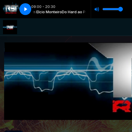
09:00 - 20:30
ic Rock) com Elcio Monteiro
l Everyone
Faces - Tell Everyone
Do Hard ao Progressivo (Classic Rock) com E