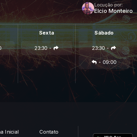
Locução por:
Elcio Monteiro
Sexta
Sábado
0
23:30
-
23:30
-
-
09:00
a Inicial
Contato