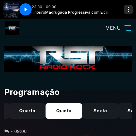
23:30 - 09:00
a com Elcio Monteiro
a Terra Part 2
Mythos - Encyclopedia Terra Part 2
Madrugada Progressiva com Elcio Monteiro
MENU
Programação
Quarta
Quinta
Sexta
Sá
-
09:00